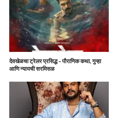
देवखेळचा ट्रेलर प्रसिद्ध – पौराणिक कथा, गुन्हा
आणि न्यायची सरमिसळ