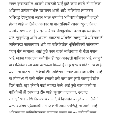
स्टार प्रवाहवरील आपली आवडती ‘आई कुठे काय करते’ ही मालिका
अतिशय उत्कंठावर्धक वळणावर आली आहे. मालिकेत लवकरच
अनिरुद्ध देशमुखचा लहान भाऊ म्हणजेच अविनाश देशमुखची एन्ट्री
होणार आहे. मालिकेत आजवर या पात्राविषयी आपण खुपदा ऐकत
आलोय. पण आता हे पात्र अविनाश देशमुखांच्या घरात दाखल होणार
आहे. सुप्रसिद्ध आणि आपला आवडता अभिनेता शंतनू मोघे अविनाश ही
व्यक्तिरेखा साकारणार आहे. या मालिकेतील भूमिकेविषयी सांगताना
शंतनू मोघे म्हणाला, ‘आई कुठे काय करते मालिकेचा मी मोठा फ्यान
आहे. माझ्या घरातल्या सर्वांचीच ही खूप आवडती मालिका आहे. त्यामुळे
या मालिकेत मला काम करायला मिळणं हे माझ प्रचंड मोठं भाग्य आहे
असं मला वाटतं. मालिकेची टीम अतिशय भन्नाट आणि कमालीची आहे.
या टीममध्ये मी जरी नविन असलो तरी मला तसं कुणी जाणवू देखील
दिलं नाही. खूप प्रेमाने माझं स्वागत केले. आई कुठे काय करते या
मालिकेची ही स्वप्नवत टीम आहे. सुजाण कलाकार, उत्कृष्ट
संवादलेखन आणि तितक्याच ताकदीचं दिग्दर्शन यामुळे या मालिकेने
अल्पावधीतच प्रेक्षकांची मनं जिकंली आणि प्रसिद्धीला आली आहे.
अविनाश या व्यक्तिरेखेबद्दल सांगायचं झाला तर १५ वर्षांपूर्वी त्याने