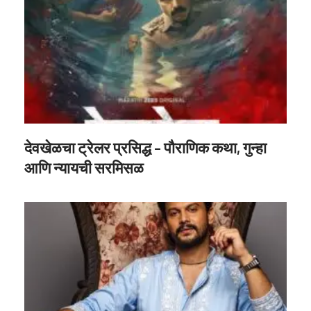
देवखेळचा ट्रेलर प्रसिद्ध – पौराणिक कथा, गुन्हा
आणि न्यायची सरमिसळ