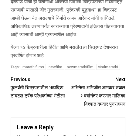
देशपांडे यांची ही यशोगाथा आजच्या पिढीला चित्रपटाच्या माध्यमातून
समजावी यासाठी ‘वीर मुरारबाजी…पुरंदरकी युद्धगाथा’ हा चित्रपट
आम्ही घेऊन येत असल्याचे निर्माते अजय आरेकर यांनी सांगितले.
अधिकाधिक तरुणांपर्यंत स्वराज्याचा प्रेरणादायी इतिहास पोहचवायचा
आहे’ त्यासाठी आम्ही प्रयत्नशील आहोत.
येत्या १४ फेब्रुवारीला हिंदीत आणि मराठीत हा चित्रपट देशभरात
प्रदर्शित होणार आहे.
marathifilms
newfilm
newmarathifilm
viralmarathi
Tags:
Previous
Next
फुलवंती चित्रपटातील भव्यदिव्य
अभिनेता अभिजीत आमकर तब्बल
टायटल ट्रॅक प्रेक्षकांच्या भेटीला
९ वर्षांनंतर करणार मालिका
विश्वात दमदार पुनरागमन
Leave a Reply