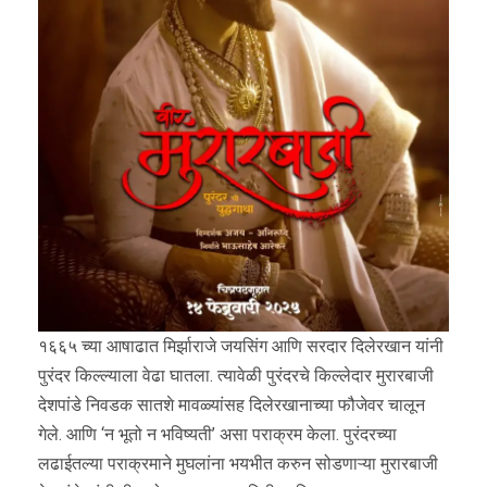
१६६५ च्या आषाढात मिर्झाराजे जयसिंग आणि सरदार दिलेरखान यांनी
पुरंदर किल्ल्याला वेढा घातला. त्यावेळी पुरंदरचे किल्लेदार मुरारबाजी
देशपांडे निवडक सातशे मावळ्यांसह दिलेरखानाच्या फौजेवर चालून
गेले. आणि ‘न भूतो न भविष्यती’ असा पराक्रम केला. पुरंदरच्या
लढाईतल्या पराक्रमाने मुघलांना भयभीत करुन सोडणाऱ्या मुरारबाजी