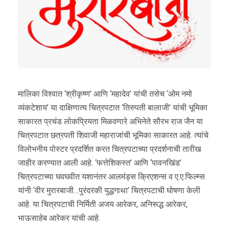
मालिका विश्वात ‘श्रीकृष्ण’ आणि ‘महादेव’ यांची तसेच ‘ओम नमो
व्यंकटेशाय’ या दाक्षिणात्य चित्रपटात ‘तिरुपती बालाजी’ यांची भूमिका
साकारत प्रचंड लोकप्रियता मिळवणारे अभिनेते सौरभ राज जैन या
चित्रपटात छत्रपती शिवाजी महाराजांची भूमिका साकारत आहे. त्यांचे
विलोभनीय पोस्टर प्रदर्शित करत चित्रपटाच्या प्रदर्शनाची तारीख
जाहीर करण्यात आली आहे. ‘फत्तेशिकस्त’ आणि ‘पावनखिंड’
चित्रपटाच्या घवघवीत यशानंतर आलमंड्स क्रिएशन्स व ए.ए.फिल्म्स
यांनी ‘वीर मुरारबाजी…पुरंदरकी युद्धगाथा’ चित्रपटाची घोषणा केली
आहे. या चित्रपटाची निर्मिती अजय आरेकर, अनिरूद्ध आरेकर,
भाऊसाहेब आरेकर यांची आहे.