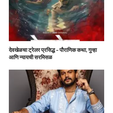
देवखेळचा ट्रेलर प्रसिद्ध – पौराणिक कथा, गुन्हा
आणि न्यायची सरमिसळ