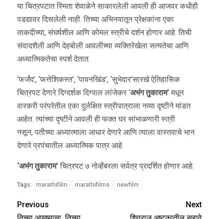
या चित्रपटात स्मिता शेवाळेने साकारलेली आवली ही आजवर कधीही
पडद्यावर दिसलेली नाही. तिच्या अभिनयातून प्रेक्षकांना एका
ताकदीच्या, संघर्षशील आणि कोमल स्त्रीचे दर्शन होणार आहे. तिची
संवादशैली आणि देहबोली आवलीच्या व्यक्तिरेखेला सत्यतेचा आणि
अध्यात्मिकतेचा स्पर्श देतात.
‘फर्जंद’, ‘फत्तेशिकस्त’, ‘पावनखिंड’, ‘सुभेदार’सारखे ऐतिहासिक
चित्रपट देणारे दिग्दर्शक दिग्पाल लांजेकर ‘
अभंग तुकाराम’
मधून
वारकरी परंपरेतील एका दुर्लक्षित स्त्रीपात्राला नव्या दृष्टीने मांडत
आहेत. त्यांच्या दृष्टीने आवली ही फक्त घर सांभाळणारी स्त्री
नसून, पतीच्या अध्यात्माला आधार देणारे आणि त्याला वास्तवाचे भान
देणारे प्रपंचातील अध्यात्मिक पात्र आहे.
‘अभंग तुकाराम’
चित्रपट ७ नोव्हेंबरला सर्वत्र प्रदर्शित होणार आहे.
marathifilm
marathifilms
newfilm
Tags:
Previous
Next
तिच्या आयुष्याचा, तिच्या
शिवराज अष्टकातील सहावे