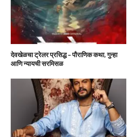
देवखेळचा ट्रेलर प्रसिद्ध – पौराणिक कथा, गुन्हा
आणि न्यायची सरमिसळ